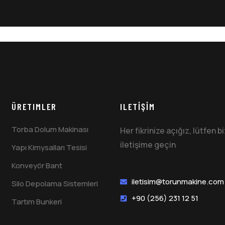
ÜRETIMLER
ILETİŞİM
Torba Dolum Makinası
Her fikrinize açığız, lütfen b
iletişime geçin
Yapı Kimysalları Tesisi
Konveyör Bant
iletisim@torunmakine.com
Silo Depolama Sistemleri
+90 (256) 231 12 51
Tartım Bunkeri