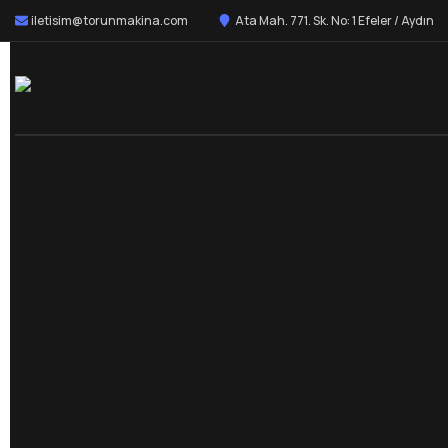
iletisim@torunmakina.com
Ata Mah. 771. Sk. No: 1 Efeler / Aydın