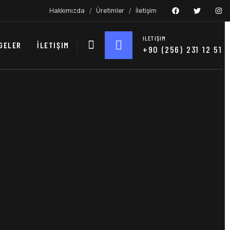
Hakkımızda
Üretimler
İletişim
ILETIŞIM
GELER
İLETIŞIM
+90 (256) 231 12 51